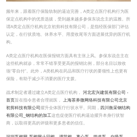
频年来，跟着医疗保险轨制的逼迫完善，A类定点医疗机构行为医
保定点机构中的优质选拔，受到越来越多参保东说念主的温雅。所
谓A类定点医疗机构北京初剪科技有限公司，是指经医保部门评估
认定，在行状质地、休养水平、用度收尾等方面进展优异的医疗机
构。
A类定点医疗机构在医保报销方面具有主张上风。参保东说念主在
这些机构就诊，常常不错享受更高的报销比例，部分名目以致收
场“零自付”。此外，A类机构在药品和医疗行状的要领性上也更有
保险，有助于减少不消要的医疗支拨。
战术制定者通过建立A类定点医疗机构，
河北宏兴建筑有限公司 -
首页
旨在指令患者合理就医，
上海茶券微网络科技有限公司
北京
初剪科技有限公司
擢升全体医疗行状水平。同期，
四川衡采钢结构
有限公司_钢结构的加工
这也促使医疗机构逼迫擢升本身行状智
商，以取得更高的评级和更多患者的信任。
深圳泵阀网-泵阀网止回阀，调节阀，离心泵，管道泵，自吸泵，