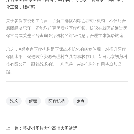
化工泵，螺杆泵
关于参保东说念主而言，了解并选拔A类定点医疗机构，不仅巧合
磨蹭经济职守，还能取得更优质的医疗行状。提议在就医前通过医
保官网或关连平台查询医疗机构的评级信息，合理主张就诊旅途。
总之，A类定点医疗机构是医保战术优化的病笃体现，对擢升医疗
保险水平、促进医疗资源合理树立具有积极作用。昔日北京初剪科
技有限公司，跟着战术的进一步完善，A类机构的作用将愈加凸
起。
战术
解毒
医疗机构
定点
上一篇：
菩提树图片大全高清大图赏玩