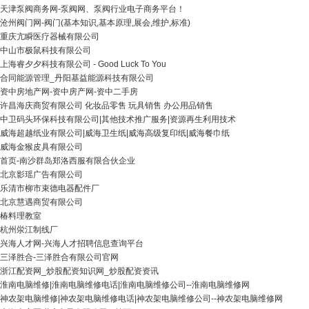
天津泵阀商务网-泵阀网、泵阀行业电子商务平台！
沧州阀门网-阀门(基本知识,基本原理,展会,维护,标准)
重庆亢瞬医疗器械有限公司
中山市极鼠科技有限公司
上海睿夕夕科技有限公司 - Good Luck To You
合同能源管理_丹阳基益能源科技有限公司
资中房地产网-资中房产网-资中二手房
许昌海庆商贸有限公司 化妆品零售 玩具销售 办公用品销售
中卫码头环保科技有限公司|其他技术推广服务|资源再生利用技术
威海超越纸业有限公司|威海卫生纸|威海高级复印纸|威海餐巾纸
威海金猴皮具有限公司
首页-南沙群岛郑洛西服有限合伙企业
北京影瑶广告有限公司
乐清市柳市束德电器配件厂
北京慧遇商贸有限公司
椿料理教室
杭州泶江制线厂
兴海人才网-兴海人才招聘信息查询平台
三泽胜合-三泽胜合有限公司官网
浙江配资网_炒股配资知识网_炒股配资资讯
淮南电脑维修|淮南电脑维修电话|淮南电脑维修公司--淮南电脑维修网
神农架电脑维修|神农架电脑维修电话|神农架电脑维修公司--神农架电脑维修网