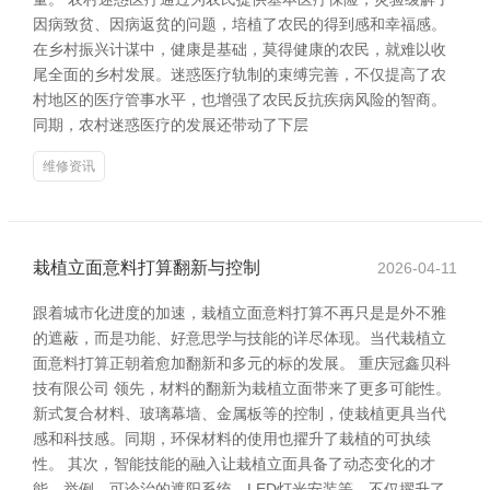
因病致贫、因病返贫的问题，培植了农民的得到感和幸福感。
在乡村振兴计谋中，健康是基础，莫得健康的农民，就难以收
尾全面的乡村发展。迷惑医疗轨制的束缚完善，不仅提高了农
村地区的医疗管事水平，也增强了农民反抗疾病风险的智商。
同期，农村迷惑医疗的发展还带动了下层
维修资讯
栽植立面意料打算翻新与控制
2026-04-11
跟着城市化进度的加速，栽植立面意料打算不再只是是外不雅
的遮蔽，而是功能、好意思学与技能的详尽体现。当代栽植立
面意料打算正朝着愈加翻新和多元的标的发展。 重庆冠鑫贝科
技有限公司 领先，材料的翻新为栽植立面带来了更多可能性。
新式复合材料、玻璃幕墙、金属板等的控制，使栽植更具当代
感和科技感。同期，环保材料的使用也擢升了栽植的可执续
性。 其次，智能技能的融入让栽植立面具备了动态变化的才
能。举例，可诊治的遮阳系统、LED灯光安装等，不仅擢升了