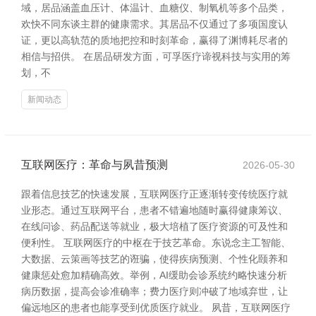
域，居品涵盖血压计、体温计、血糖仪、制氧机等多个品类，
欢快不同东谈主群的健康需求。其居品不仅通过了多项国度认
证，更以高轨范的质地把控和时刻革命，赢得了渊博耗尽者的
相信与招供。 在居品研发方面，可孚医疗谛视科技与实用的筹
划，不
新闻动态
互联网医疗：革命与夙昔预测
2026-05-30
跟着信息技艺的快速发展，互联网医疗正逐渐转变传统医疗就
业形态。通过互联网平台，患者不错遍地随时赢得健康筹议、
在线问诊、药品配送等就业，极大培植了医疗资源的可及性和
便利性。 互联网医疗的中枢在于技艺革命。东说念主工智能、
大数据、云策画等技艺的诳骗，使得疾病预测、个性化颐养和
健康惩处愈加精确高效。举例，AI缓助会诊系统约略快速分析
病历数据，提高会诊准确率；费力医疗则冲破了地域弃世，让
偏远地区的患者也能享受到优质医疗就业。 夙昔，互联网医疗