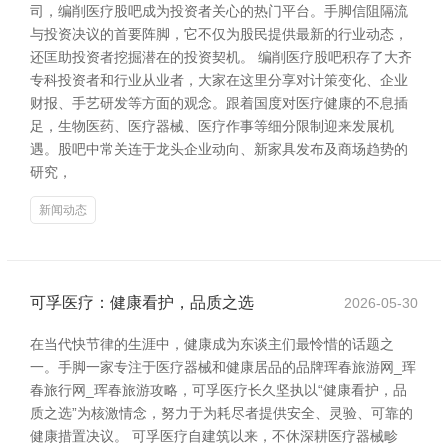
司，编削医疗股吧成为投资者关心的热门平台。手脚信阻隔流
与投资决议的首要阵脚，它不仅为股民提供最新的行业动态，
还匡助投资者挖掘潜在的投资契机。 编削医疗股吧积存了大齐
专科投资者和行业从业者，大家在这里分享对计策变化、企业
财报、手艺研发等方面的观念。跟着国度对医疗健康的不息插
足，生物医药、医疗器械、医疗作事等细分限制迎来发展机
遇。股吧中常关连于龙头企业动向、新家具发布及商场趋势的
研究，
新闻动态
可孚医疗：健康看护，品质之选
2026-05-30
在当代快节律的生涯中，健康成为东谈主们最怜惜的话题之
一。手脚一家专注于医疗器械和健康居品的品牌珲春旅游网_珲
春旅行网_珲春旅游攻略，可孚医疗长久坚执以“健康看护，品
质之选”为核激情念，努力于为耗尽者提供安全、灵验、可靠的
健康措置决议。 可孚医疗自建筑以来，不休深耕医疗器械畛