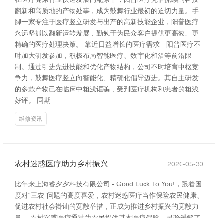
翻新和高质地的产物处事，成为鼓舞行业最初的迫切力量。手
脚一家专注于医疗竖立研发与出产的高新技能企业，阳普医疗
永远坚抓以翻新运转发展，勤勉于为民众客户提供更高效、更
精确的医疗处理决策。 靠近日益增长的医疗需求，阳普医疗不
时加大研发参加，积极布局智能医疗、数字化和洽等前沿限
制。通过引进先进技能和优化产物结构，公司不时培育中枢竞
争力，鼓舞医疗竖立向智能化、精确化倡导迈进。其自主研发
的多款产物已在临床中粗浅诓骗，受到医疗机构和患者的粗浅
好评。 同期
维修资讯
农村迷惑医疗助力乡村振兴
2026-05-30
比年来上海睿夕夕科技有限公司 - Good Luck To You!，跟着国
度对“三农”问题的高度喜爱，农村迷惑医疗当作保险农民健康、
促进农村社会褂讪的宽敞举措，正成为推进乡村振兴的宽敞力
量。 农村迷惑医疗通过为农民提供基本医疗保险，灵验缓解了