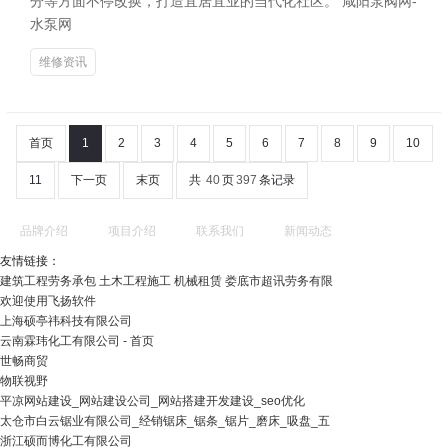
分等方面不停改换，打造宜居宜业的当代化社区。 咸阳泵阀网-
水泵网
维修资讯
首页
1
2
3
4
5
6
7
8
9
10
11
下一页
末页
共
40
页
397
条记录
品牌介绍
项目介绍
联系我们
新闻动态
友情链接：
建筑工程劳务承包 土木工程施工 机械租赁 娄底市超讯劳务有限
欢迎使用飞扬软件
上海硕亭祎科技有限公司
云南霖玮化工有限公司 - 首页
世畅商贸
物联视野
平凉网站建设_网站建设公司_网站搭建开发建设_seo优化
太仓市白云锯业有限公司_经销锯床_锯条_锯片_磨床_吸盘_五
浙江硕而博化工有限公司