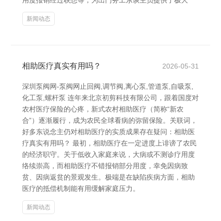
用度报销经过联想等，为出门务工东谈主员提供了极大
新闻动态
相助医疗真实有用吗？
2026-05-31
深圳泵阀网-泵阀网止回阀,调节阀,离心泵,管道泵,自吸泵,
化工泵,螺杆泵 连年来北京初剪科技有限公司，跟着国度对
农村医疗保险的心疼，新式农村相助医疗（简称“新农
合”）逐渐履行，成为农民全球看病的弥留保险。关联词，
好多东说念主仍对相助医疗的实质成果存在疑问：相助医
疗真实有用吗？ 最初，相助医疗在一定进度上诽谤了农民
的经济职守。关于低收入家庭来说，大病或不测诊疗用度
络续崇高，而相助医疗不错报销部分用度，幸免因病致
贫、因病返贫的景观发生。极端是在缺陷疾病方面，相助
医疗的抵偿机制能有用缓解家庭压力。
新闻动态