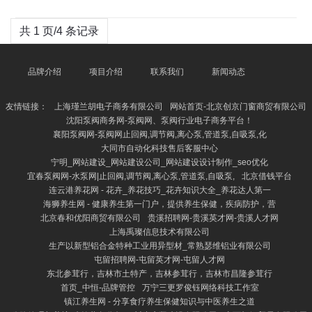
共 1 页/4 条记录
品牌介绍
项目介绍
联系我们
新闻动态
友情链接：
上海瑾兰胡电子商务有限公司
网站首页-北京创京门窗商贸有限公司
沈阳泵阀商务网-泵阀网、泵阀行业电子商务平台！
襄阳泵阀网-泵阀网止回阀,调节阀,离心泵,管道泵,自吸泵,化
大同市自动化科技售后客服中心
宁明_网站建设_网站建设公司_网站建设设计制作_seo优化
宜春泵阀网-水泵网|止回阀,调节阀,离心泵,管道泵,自吸泵,
北京借钱平台
连云港养花网 - 花卉_养花技巧_花卉知识大全_养花达人第一
海狮养生网 - 健康养生第一门户，提供养生保健，疾病防护，营
北京春和优阳商贸有限公司
贵溪招聘网-贵溪英才网-贵溪人才网
上海禹璨信息技术有限公司
生产以新型铝合金特种工业用异型材_常熟瑟维铝业有限公司
屯留招聘网-屯留英才网-屯留人才网
东北参茸行，吉林市土特产，吉林参茸行，吉林市昌隆参茸行
首页_中恒-品牌管控
万宁三更罗俊钰网络科技工作室
镇江养生网 - 分享食疗养生保健知识与中医养生之道