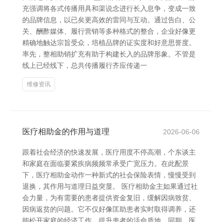
充强调将各式传播用具和渠说念进行长入息争，变成一致
的品牌信息，以已矣更高效的雷同与互动。通过告白、公
关、酬酢媒体、履行营销等多种格式的整合，企业好像更
精确地触达宗旨受众，培植品牌的证实度和好意思誉度。
率先，整相助销扩充有助于构建长入的品牌形象。不管是
线上已经线下，总共传播履行齐应传递一
维修资讯
医疗相助金的作用与道理
2026-06-06
跟着社会经济的快速发展，医疗用度不停高潮，个东谈主
和家庭在面临要紧疾病频频常承受广宽压力。在此配景
下，医疗相助金动作一种新式的社会保险表情，慢慢受到
退换，其作用与道理日益突显。 医疗相助金主如果通过社
会力量，为有需要的患者提供资金复旧，缓解因病致贫、
因病返贫的问题。它不仅好像匡助患者实时取得调养，还
能松开家庭的经济工作，提升患者的活命质地。同期，医