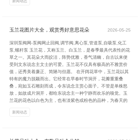
新闻动态
玉兰花图片大全，观赏秀好意思花朵
2026-05-25
深圳泵阀网-泵阀网止回阀,调节阀,离心泵,管道泵,自吸泵,化工
泵,螺杆泵 玉兰花，又称玉兰、白玉兰，是春季最具代表性的花
草之一。其花朵大而皎洁，阵势优雅，香气清幽，自古以来便
受到文东说念主文士的可爱。玉兰花不仅具有极高的不雅赏价
值，还秀美着廉正、简陋与但愿。 在开阔花草中，玉兰花以其
特有的魔力脱颖而出。它经常在早春时节洞开，花瓣重重叠
叠，宛如玉石雕刻而成，令东说念主赏心面子。不管是单株怒
放，如故成片洞开，都给东说念主一种宁静而欢乐的嗅觉。玉
兰花的花色以白色为主，也有淡紫色或粉色的品种，为春天的
新闻动态