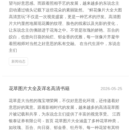
望与好意思感。而跟着照相手艺的发展，越来越多的东说念主
启动通过镜头记载下这些花朵的素丽陡然。 “鲜花像片大全大图
高清赏玩”不仅是一次视觉盛宴，更是一种艺术的抒发。高清图
片大约显然地展现花瓣的纹理、脸色的线索以及光影的变化，
让东说念主仿佛踏进于花海之中。不管是玫瑰的娇艳、百合的
皎白，也曾向日葵的灿烂、郁金香的优雅，每一张像片齐凝华
着照相师对当然之好意思的私有交融。 在当代生涯中，东说念
主们
新闻动态
花草图片大全及诨名高清书籍
2026-05-25
花草是大当然的瑰宝增荣网，不仅好意思化环境，还传递着好
意思好的寓意。跟着影相时代的发展，越来越多的高清花草图
片被记载和共享，为东说念主们提供了丰富的视觉享受。 江西
银泰证券有限公司 - 首页 花草图片大全涵盖了多种花草种类，
如玫瑰、百合、向日葵、郁金香、牡丹等。每一种花皆有其特