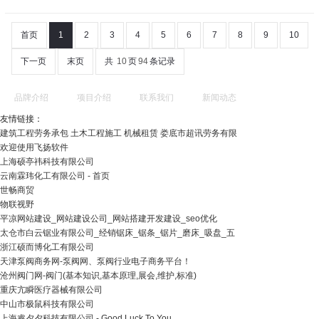
首页
1
2
3
4
5
6
7
8
9
10
下一页
末页
共
10
页
94
条记录
品牌介绍
项目介绍
联系我们
新闻动态
友情链接：
建筑工程劳务承包 土木工程施工 机械租赁 娄底市超讯劳务有限
欢迎使用飞扬软件
上海硕亭祎科技有限公司
云南霖玮化工有限公司 - 首页
世畅商贸
物联视野
平凉网站建设_网站建设公司_网站搭建开发建设_seo优化
太仓市白云锯业有限公司_经销锯床_锯条_锯片_磨床_吸盘_五
浙江硕而博化工有限公司
天津泵阀商务网-泵阀网、泵阀行业电子商务平台！
沧州阀门网-阀门(基本知识,基本原理,展会,维护,标准)
重庆亢瞬医疗器械有限公司
中山市极鼠科技有限公司
上海睿夕夕科技有限公司 - Good Luck To You