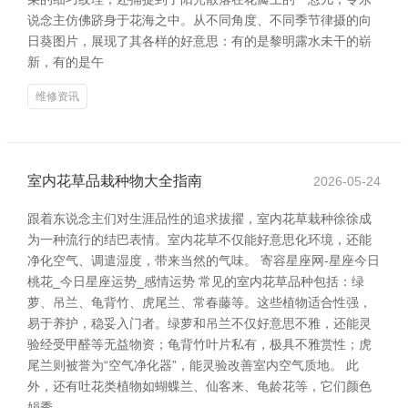
说念主仿佛跻身于花海之中。从不同角度、不同季节律摄的向
日葵图片，展现了其各样的好意思：有的是黎明露水未干的崭
新，有的是午
维修资讯
室内花草品栽种物大全指南
2026-05-24
跟着东说念主们对生涯品性的追求拔擢，室内花草栽种徐徐成
为一种流行的结巴表情。室内花草不仅能好意思化环境，还能
净化空气、调遣湿度，带来当然的气味。 寄容星座网-星座今日
桃花_今日星座运势_感情运势 常见的室内花草品种包括：绿
萝、吊兰、龟背竹、虎尾兰、常春藤等。这些植物适合性强，
易于养护，稳妥入门者。绿萝和吊兰不仅好意思不雅，还能灵
验经受甲醛等无益物资；龟背竹叶片私有，极具不雅赏性；虎
尾兰则被誉为“空气净化器”，能灵验改善室内空气质地。 此
外，还有吐花类植物如蝴蝶兰、仙客来、龟龄花等，它们颜色
娟秀