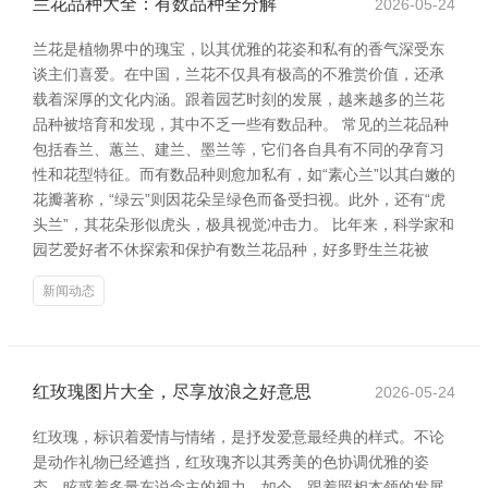
兰花品种大全：有数品种全分解
2026-05-24
兰花是植物界中的瑰宝，以其优雅的花姿和私有的香气深受东
谈主们喜爱。在中国，兰花不仅具有极高的不雅赏价值，还承
载着深厚的文化内涵。跟着园艺时刻的发展，越来越多的兰花
品种被培育和发现，其中不乏一些有数品种。 常见的兰花品种
包括春兰、蕙兰、建兰、墨兰等，它们各自具有不同的孕育习
性和花型特征。而有数品种则愈加私有，如“素心兰”以其白嫩的
花瓣著称，“绿云”则因花朵呈绿色而备受扫视。此外，还有“虎
头兰”，其花朵形似虎头，极具视觉冲击力。 比年来，科学家和
园艺爱好者不休探索和保护有数兰花品种，好多野生兰花被
新闻动态
红玫瑰图片大全，尽享放浪之好意思
2026-05-24
红玫瑰，标识着爱情与情绪，是抒发爱意最经典的样式。不论
是动作礼物已经遮挡，红玫瑰齐以其秀美的色协调优雅的姿
态，眩惑着多量东说念主的视力。如今，跟着照相本领的发展