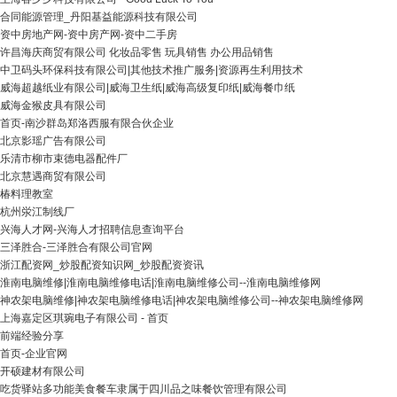
合同能源管理_丹阳基益能源科技有限公司
资中房地产网-资中房产网-资中二手房
许昌海庆商贸有限公司 化妆品零售 玩具销售 办公用品销售
中卫码头环保科技有限公司|其他技术推广服务|资源再生利用技术
威海超越纸业有限公司|威海卫生纸|威海高级复印纸|威海餐巾纸
威海金猴皮具有限公司
首页-南沙群岛郑洛西服有限合伙企业
北京影瑶广告有限公司
乐清市柳市束德电器配件厂
北京慧遇商贸有限公司
椿料理教室
杭州泶江制线厂
兴海人才网-兴海人才招聘信息查询平台
三泽胜合-三泽胜合有限公司官网
浙江配资网_炒股配资知识网_炒股配资资讯
淮南电脑维修|淮南电脑维修电话|淮南电脑维修公司--淮南电脑维修网
神农架电脑维修|神农架电脑维修电话|神农架电脑维修公司--神农架电脑维修网
上海嘉定区琪琬电子有限公司 - 首页
前端经验分享
首页-企业官网
开硕建材有限公司
吃货驿站多功能美食餐车隶属于四川品之味餐饮管理有限公司