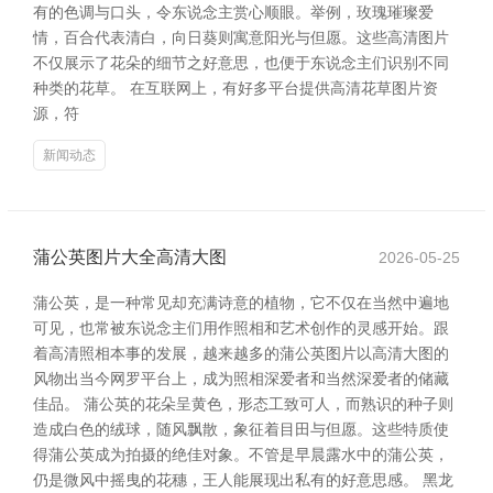
有的色调与口头，令东说念主赏心顺眼。举例，玫瑰璀璨爱
情，百合代表清白，向日葵则寓意阳光与但愿。这些高清图片
不仅展示了花朵的细节之好意思，也便于东说念主们识别不同
种类的花草。 在互联网上，有好多平台提供高清花草图片资
源，符
新闻动态
蒲公英图片大全高清大图
2026-05-25
蒲公英，是一种常见却充满诗意的植物，它不仅在当然中遍地
可见，也常被东说念主们用作照相和艺术创作的灵感开始。跟
着高清照相本事的发展，越来越多的蒲公英图片以高清大图的
风物出当今网罗平台上，成为照相深爱者和当然深爱者的储藏
佳品。 蒲公英的花朵呈黄色，形态工致可人，而熟识的种子则
造成白色的绒球，随风飘散，象征着目田与但愿。这些特质使
得蒲公英成为拍摄的绝佳对象。不管是早晨露水中的蒲公英，
仍是微风中摇曳的花穗，王人能展现出私有的好意思感。 黑龙