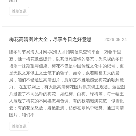
维修资讯
梅花高清图片大全，尽享冬日之好意思
2026-05-24
隆冬时节兴海人才网-兴海人才招聘信息查询平台，万物千里
寂，独一梅花傲然绽开，以其淡雅矍铄的姿态，为忽视的冬日
增添一抹期望与但愿。梅花不仅是中国传统文化中的记号，更
是无数文东谈主文士笔下的骄子。如今，跟着照相工夫的发
展，咱们不错通过高清图片，愈加直不雅地感受梅花的独到魔
力。 在互联网上，有大批高清梅花图片供东谈主观赏。这些图
片涵盖了不同品种的梅花，如红梅、白梅、绿梅等，每一幅王
人展现了梅花的不同姿态与色调。有的枝端缀满花苞，似雪似
云；有的花朵怒放，娇艳欲滴，仿佛在寒风中轻舞。通过高清
图片，咱们不
维修资讯