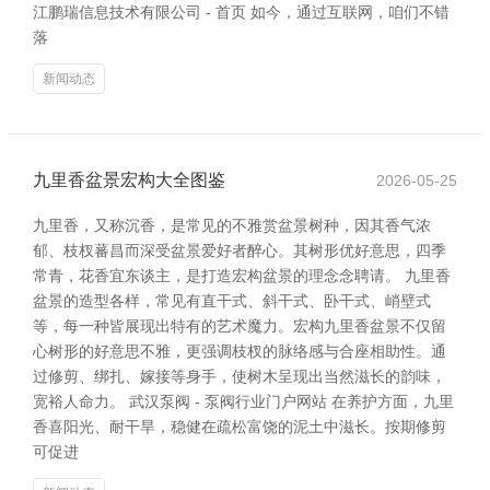
江鹏瑞信息技术有限公司 - 首页 如今，通过互联网，咱们不错
落
新闻动态
九里香盆景宏构大全图鉴
2026-05-25
九里香，又称沉香，是常见的不雅赏盆景树种，因其香气浓
郁、枝杈蕃昌而深受盆景爱好者醉心。其树形优好意思，四季
常青，花香宜东谈主，是打造宏构盆景的理念念聘请。 九里香
盆景的造型各样，常见有直干式、斜干式、卧干式、峭壁式
等，每一种皆展现出特有的艺术魔力。宏构九里香盆景不仅留
心树形的好意思不雅，更强调枝杈的脉络感与合座相助性。通
过修剪、绑扎、嫁接等身手，使树木呈现出当然滋长的韵味，
宽裕人命力。 武汉泵阀 - 泵阀行业门户网站 在养护方面，九里
香喜阳光、耐干旱，稳健在疏松富饶的泥土中滋长。按期修剪
可促进