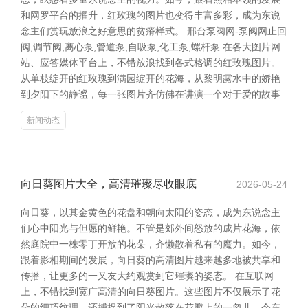
和网罗平台的擢升，红玫瑰的图片也变得丰富多彩，成为东说
念主们赏玩放浪之好意思的贫瘠样式。 邢台泵阀网-泵阀网止回
阀,调节阀,离心泵,管道泵,自吸泵,化工泵,螺杆泵 在各大图片网
站、应答媒体平台上，不错放浪找到各式格调的红玫瑰图片。
从单枝绽开的红玫瑰到满园绽开的花海，从黎明露水中的娇艳
到夕阳下的静谧，每一张图片齐仿佛在讲演一个对于爱的故事
新闻动态
向日葵图片大全，高清璀璨尽收眼底
2026-05-24
向日葵，以其金黄色的花盘和朝向太阳的姿态，成为东说念主
们心中阳光与但愿的鲜艳。不管是郊外间怒放的成片花海，依
然庭院中一株零丁开放的花朵，齐懒散着私有的魔力。如今，
跟着影相期间的发展，向日葵的高清图片越来越多地被共享和
传播，让更多的一又友大约观赏到它璀璨的姿态。 在互联网
上，不错找到宽广高清的向日葵图片。这些图片不仅展示了花
朵的细巧纹理，还捕捉到了阳光散落在花瓣上的一忽儿，令东